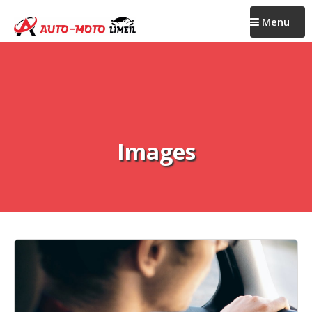
Passer
Menu
au
contenu
Images