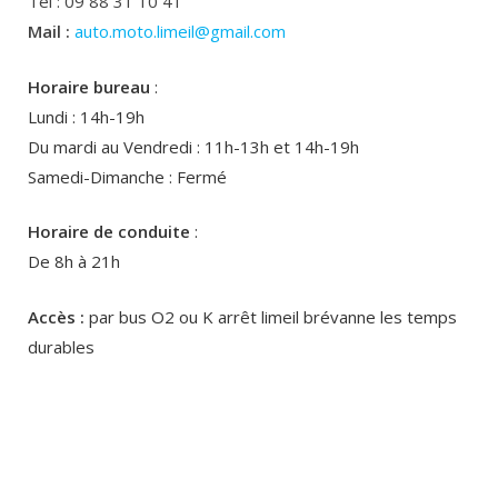
Tel : 09 88 31 10 41
Mail :
auto.moto.limeil@gmail.com
Horaire bureau
:
Lundi : 14h-19h
Du mardi au Vendredi : 11h-13h et 14h-19h
Samedi-Dimanche : Fermé
Horaire de conduite
:
De 8h à 21h
Accès :
par bus O2 ou K arrêt limeil brévanne les temps
durables