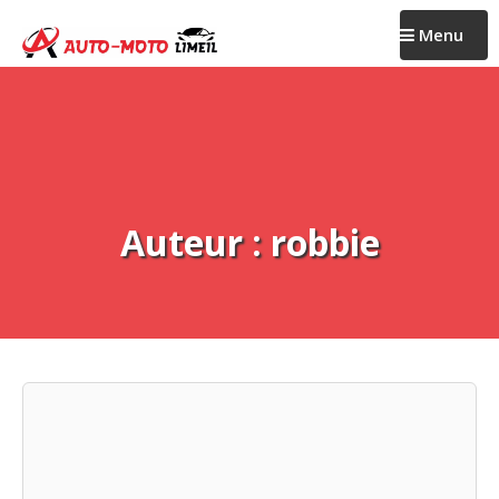
Passer
Menu
au
contenu
Auteur :
robbie